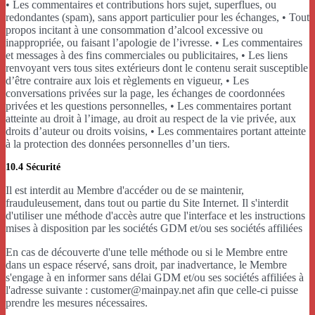
• Les commentaires et contributions hors sujet, superflues, ou
redondantes (spam), sans apport particulier pour les échanges, • Tout
propos incitant à une consommation d’alcool excessive ou
inappropriée, ou faisant l’apologie de l’ivresse. • Les commentaires
et messages à des fins commerciales ou publicitaires, • Les liens
renvoyant vers tous sites extérieurs dont le contenu serait susceptible
d’être contraire aux lois et règlements en vigueur, • Les
conversations privées sur la page, les échanges de coordonnées
privées et les questions personnelles, • Les commentaires portant
atteinte au droit à l’image, au droit au respect de la vie privée, aux
droits d’auteur ou droits voisins, • Les commentaires portant atteinte
à la protection des données personnelles d’un tiers.
10.4 Sécurité
Il est interdit au Membre d'accéder ou de se maintenir,
frauduleusement, dans tout ou partie du Site Internet. Il s'interdit
d'utiliser une méthode d'accès autre que l'interface et les instructions
mises à disposition par les sociétés GDM et/ou ses sociétés affiliées
En cas de découverte d'une telle méthode ou si le Membre entre
dans un espace réservé, sans droit, par inadvertance, le Membre
s'engage à en informer sans délai GDM et/ou ses sociétés affiliées à
l'adresse suivante : customer@mainpay.net afin que celle-ci puisse
prendre les mesures nécessaires.