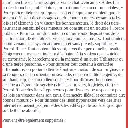
autre membre via la messagerie, via le chat webcam ; • A des fins
professionnelles, publicitaires, promotionnelles ou commerciales ; •
Pour porter atteinte à qui que ce soit et de quelque manière que ce
soit en diffusant des messages ou du contenu ne respectant pas les
lois et règlements en vigueur, les bonnes mœurs, le droit des tiers,
heurtant la sensibilité des mineurs ou constituant un trouble à l'ordre
public ; • Pour fournir du contenu contraire aux dispositions de la
charte éditoriale de notre service et aux bonnes mœurs. Tout contenu
contrevenant sera systématiquement et sans préavis supprimé ; •
Pour diffuser Tout contenu blessant, invective personnelle, insulte,
dénigrement, menace, incitant à la haine, à la violence, au suicide,
au terrorisme, le harcèlement ou la menace d’un autre Utilisateur ou
d’une tierce personne, • Pour diffuser tout contenu à caractère
diffamatoire, ou portant atteinte à autrui en raison de son origine, de
sa religion, de son orientation sexuelle, de son identité de genre, de
son handicap, de son milieu social ; • Pour diffuser du contenu
destiné à dégrader le service (virus, spam, vers, logiciels, etc.) ; •
Pour diffuser des liens hypertextes pour des sites ne respectant pas
les lois en vigueur dans son pays, à caractère illégal et contraires aux
bonnes mœurs ; • Pour diffuser des liens hypertextes vers des sites
Internet ne faisant pas partie des sites édités par la société, quel que
soit le thème abordé ;
Peuvent être également supprimés :