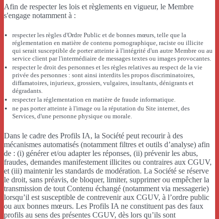
Afin de respecter les lois et règlements en vigueur, le Membre
s'engage notamment à :
respecter les règles d'Ordre Public et de bonnes mœurs, telle que la
réglementation en matière de contenu pornographique, raciste ou illicite
qui serait susceptible de porter atteinte à l'intégrité d'un autre Membre ou au
service client par l'intermédiaire de messages textes ou images provocantes.
respecter le droit des personnes et les règles relatives au respect de la vie
privée des personnes : sont ainsi interdits les propos discriminatoires,
diffamatoires, injurieux, grossiers, vulgaires, insultants, dénigrants et
dégradants.
respecter la réglementation en matière de fraude informatique.
ne pas porter atteinte à l'image ou la réputation du Site internet, des
Services, d'une personne physique ou morale.
Dans le cadre des Profils IA, la Société peut recourir à des
mécanismes automatisés (notamment filtres et outils d’analyse) afin
de : (i) générer et/ou adapter les réponses, (ii) prévenir les abus,
fraudes, demandes manifestement illicites ou contraires aux CGUV,
et (iii) maintenir les standards de modération. La Société se réserve
le droit, sans préavis, de bloquer, limiter, supprimer ou empêcher la
transmission de tout Contenu échangé (notamment via messagerie)
lorsqu’il est susceptible de contrevenir aux CGUV, à l’ordre public
ou aux bonnes mœurs. Les Profils IA ne constituent pas des faux
profils au sens des présentes CGUV, dès lors qu’ils sont