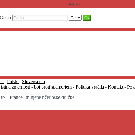
Rubrika
Geslo
sh
|
Polski
|
Slovenščina
istina zmernosti
-
boj proti spamerjem
-
Politika vračila
-
Kontakt
-
Pog
N - France | in njene hčerinske družbe.