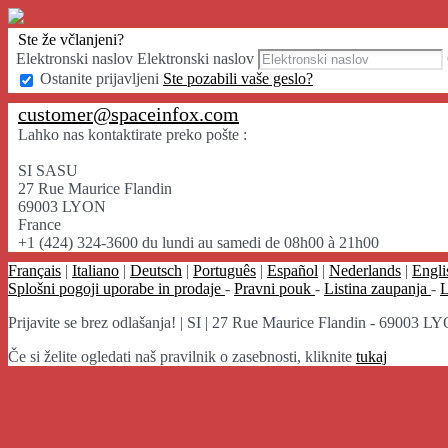
Ste že včlanjeni?
Elektronski naslov
Elektronski naslov
Ostanite prijavljeni
Ste pozabili vaše geslo?
customer@spaceinfox.com
Lahko nas kontaktirate preko pošte :
SI SASU
27 Rue Maurice Flandin
69003 LYON
France
+1 (424) 324-3600 du lundi au samedi de 08h00 à 21h00
Français
|
Italiano
|
Deutsch
|
Português
|
Español
|
Nederlands
|
Engli
Splošni pogoji uporabe in prodaje
-
Pravni pouk
-
Listina zaupanja
-
L
Prijavite se brez odlašanja!
|
SI | 27 Rue Maurice Flandin - 69003 LYO
Če si želite ogledati naš pravilnik o zasebnosti, kliknite
tukaj